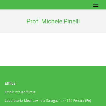
Prof. Michele Pinelli
Efflics
Email:
info@efflics.it
Laboratorio MechLav - via Saragat 1, 44121 Ferrara (Fe)