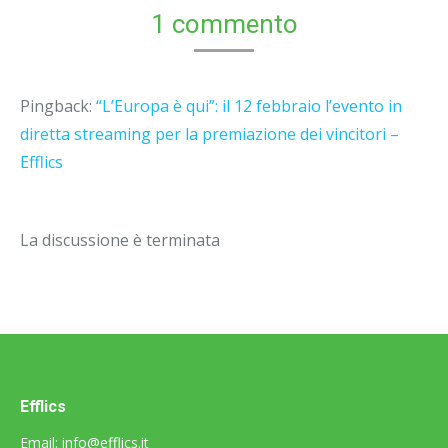
1 commento
Pingback:
“L’Europa è qui”: il 12 febbraio l’evento in
diretta streaming per la premiazione dei vincitori –
Efflics
La discussione è terminata
Efflics
Email:
info@efflics.it