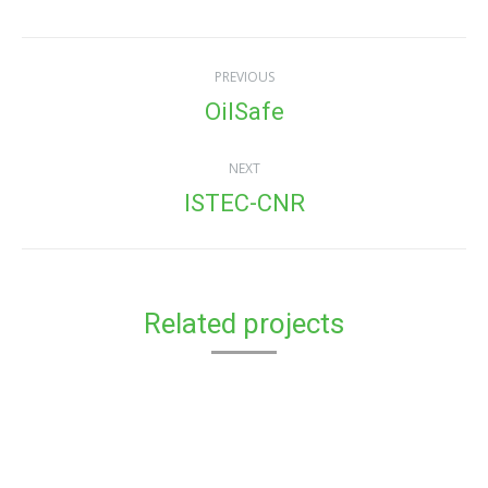
Project
PREVIOUS
navigation
OilSafe
Previous
project:
NEXT
ISTEC-CNR
Next
project:
Related projects